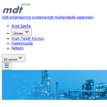
mdt engineering systems
mdt mühendislik sistemleri
Ana Sayfa
Ürünler
Hızlı Teklif Formu
Hakkımızda
İletişim
Dil secimi