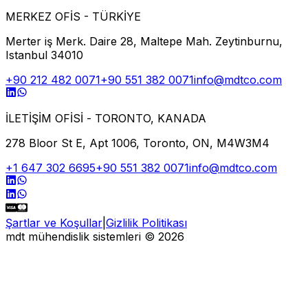
MERKEZ OFİS - TÜRKİYE
Merter iş Merk. Daire 28, Maltepe Mah. Zeytinburnu,
Istanbul 34010
+90 212 482 0071
+90 551 382 0071
info@mdtco.com
İLETİŞİM OFİSİ - TORONTO, KANADA
278 Bloor St E, Apt 1006, Toronto, ON, M4W3M4
+1 647 302 6695
+90 551 382 0071
info@mdtco.com
Şartlar ve Koşullar
|
Gizlilik Politikası
mdt mühendislik sistemleri
©
2026